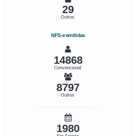
33
Outros
NFS-e emitidas
17155
Convencional
10150
Outros
2285
Em Agosto