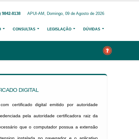
) 9842-8138
APUI-AM, Domingo, 09 de Agosto de 2026
O
CONSULTAS
LEGISLAÇÃO
DÚVIDAS
ICADO DIGITAL
om certificado digital emitido por autoridade
credenciada pela autoridade certificadora raiz da
necessário que o computador possua a extensão
xtension instalada no navegador e o aplicativo