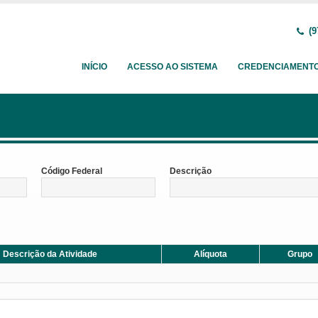
(9
INÍCIO
ACESSO AO SISTEMA
CREDENCIAMENT
Código Federal
Descrição
Descrição da Atividade
Alíquota
Grupo