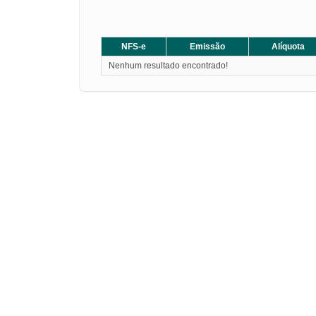
NFS-e
Emissão
Alíquota
Nenhum resultado encontrado!