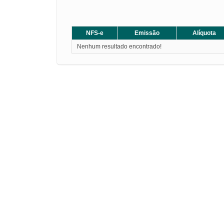
NFS-e
Emissão
Alíquota
Nenhum resultado encontrado!