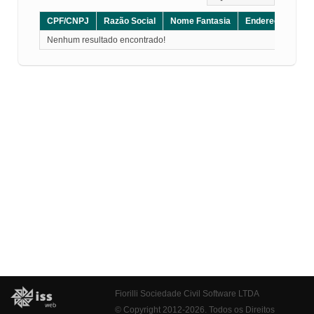
CPF/CNPJ
Razão Social
Nome Fantasia
Endereço
CE
Nenhum resultado encontrado!
Fiorilli Sociedade Civil Software LTDA
© Copyright 2012-2026. Todos os Direitos