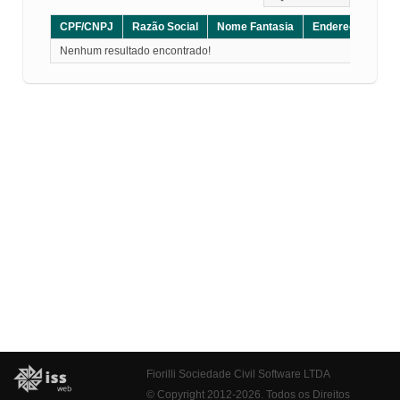
CPF/CNPJ
Razão Social
Nome Fantasia
Endereço
CE
Nenhum resultado encontrado!
Fiorilli Sociedade Civil Software LTDA
© Copyright 2012-2026. Todos os Direitos