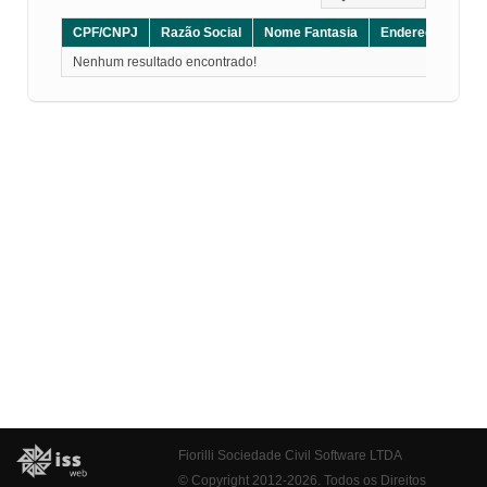
CPF/CNPJ
Razão Social
Nome Fantasia
Endereço
CE
Nenhum resultado encontrado!
Fiorilli Sociedade Civil Software LTDA
© Copyright 2012-2026. Todos os Direitos