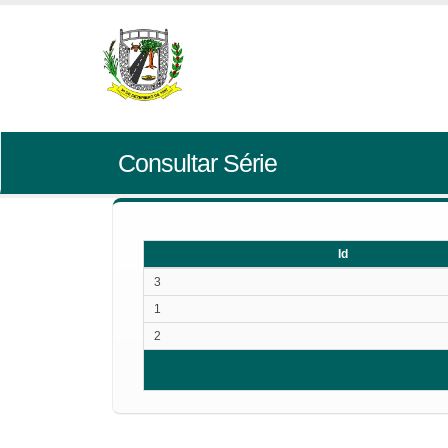
Consultar Série
Id
Id
3
1
2