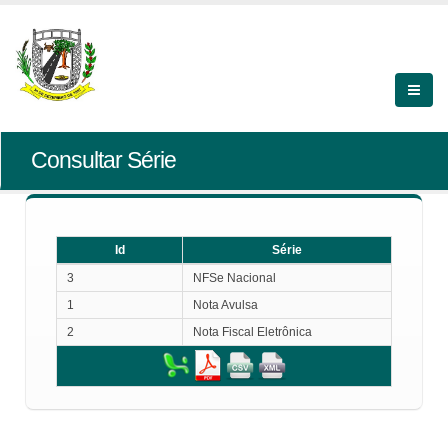
Consultar Série
Id
Série
Id
Série
3
NFSe Nacional
1
Nota Avulsa
2
Nota Fiscal Eletrônica