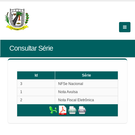
Consultar Série
Id
Série
Id
Série
3
NFSe Nacional
1
Nota Avulsa
2
Nota Fiscal Eletrônica