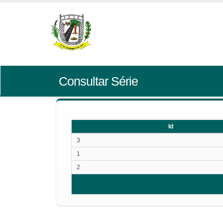
Consultar Série
Id
Id
3
1
2