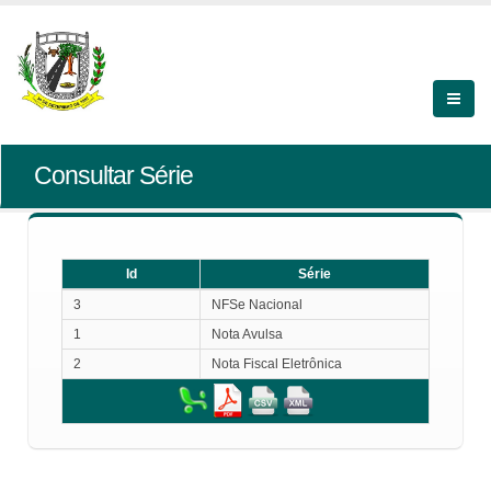
Consultar Série
Id
Série
Id
Série
3
NFSe Nacional
1
Nota Avulsa
2
Nota Fiscal Eletrônica