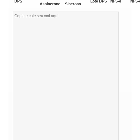
DPS
Lote DPS
NFS-e
NFS-
Assíncrono
Síncrono