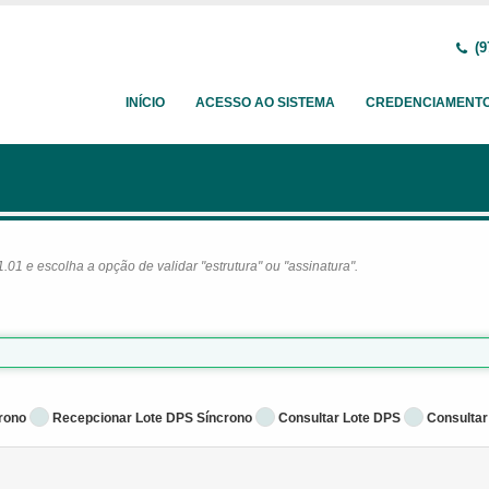
(9
INÍCIO
ACESSO AO SISTEMA
CREDENCIAMENT
1 e escolha a opção de validar "estrutura" ou "assinatura".
rono
Recepcionar Lote DPS Síncrono
Consultar Lote DPS
Consultar