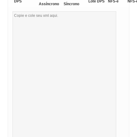
DPS
Lote DPS
NFS-e
NFS-
Assíncrono
Síncrono