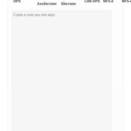
DPS
Lote DPS
NFS-e
NFS-
Assíncrono
Síncrono