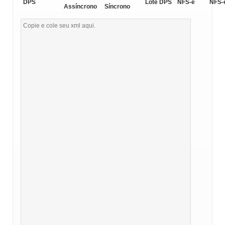
DPS
Lote DPS
NFS-e
NFS-
Assíncrono
Síncrono