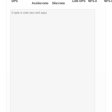
DPS
Lote DPS
NFS-e
NFS-
Assíncrono
Síncrono