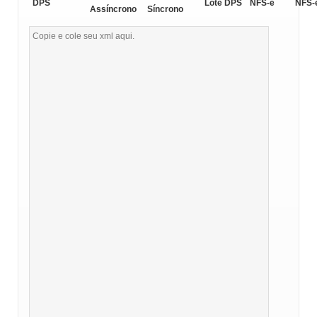
DPS
Lote DPS
NFS-e
NFS-
Assíncrono
Síncrono