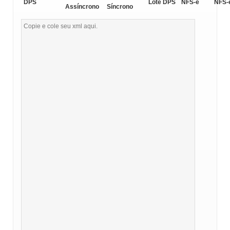
DPS
Lote DPS
NFS-e
NFS-
Assíncrono
Síncrono