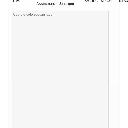
DPS
Lote DPS
NFS-e
NFS-
Assíncrono
Síncrono