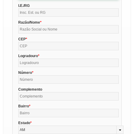
I.E./RG
Razão/Nome
CEP
Logradouro
Número
Complemento
Bairro
Estado
AM