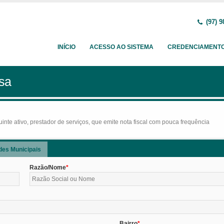
(97) 9
INÍCIO
ACESSO AO SISTEMA
CREDENCIAMENT
sa
nte ativo, prestador de serviços, que emite nota fiscal com pouca frequência
des Municipais
Razão/Nome
Bairro