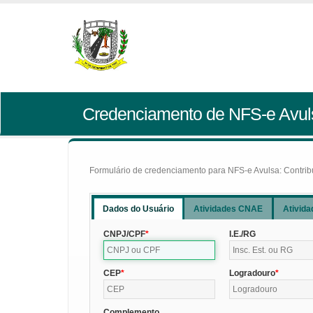
Credenciamento de NFS-e Avul
Formulário de credenciamento para NFS-e Avulsa: Contribui
Dados do Usuário
Atividades CNAE
Ativida
CNPJ/CPF
I.E./RG
CEP
Logradouro
Complemento