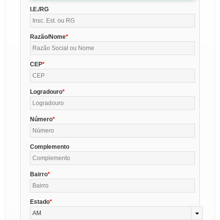
I.E./RG
Razão/Nome
CEP
Logradouro
Número
Complemento
Bairro
Estado
AM