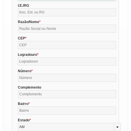
I.E./RG
Razão/Nome
CEP
Logradouro
Número
Complemento
Bairro
Estado
AM