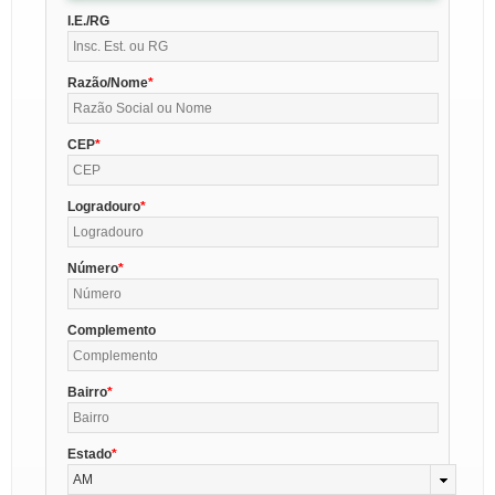
I.E./RG
Razão/Nome
CEP
Logradouro
Número
Complemento
Bairro
Estado
AM