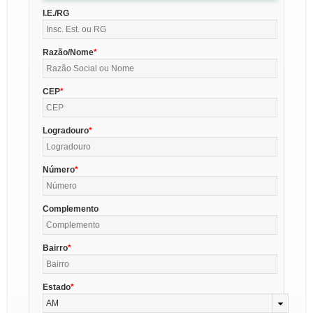
I.E./RG
Razão/Nome
CEP
Logradouro
Número
Complemento
Bairro
Estado
AM