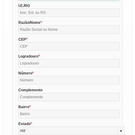
I.E./RG
Razão/Nome
CEP
Logradouro
Número
Complemento
Bairro
Estado
AM