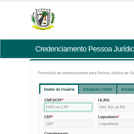
Credenciamento Pessoa Jurídic
Formulário de credenciamento para Pessoa Jurídica de Outr
Dados do Usuário
Atividades CNAE
Ativida
CNPJ/CPF
I.E./RG
CEP
Logradouro
Complemento