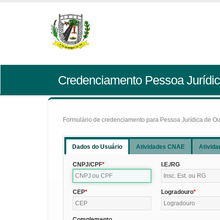
Credenciamento Pessoa Jurídic
Formulário de credenciamento para Pessoa Jurídica de Outr
Dados do Usuário
Atividades CNAE
Ativida
CNPJ/CPF
I.E./RG
CEP
Logradouro
Complemento