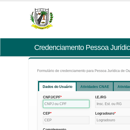
Credenciamento Pessoa Jurídic
Formulário de credenciamento para Pessoa Jurídica de Outr
Dados do Usuário
Atividades CNAE
Ativida
CNPJ/CPF
I.E./RG
CEP
Logradouro
Complemento