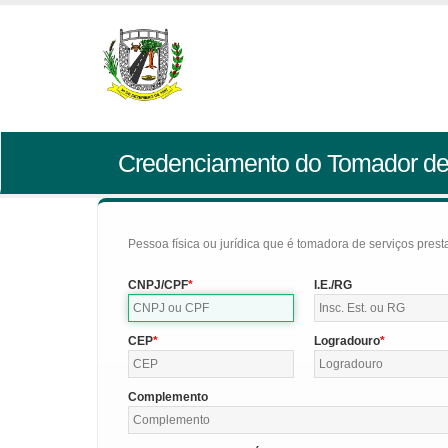
Credenciamento do Tomador de
Pessoa física ou jurídica que é tomadora de serviços pres
CNPJ/CPF
I.E./RG
CEP
Logradouro
Complemento