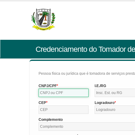
Credenciamento do Tomador de
Pessoa física ou jurídica que é tomadora de serviços pres
CNPJ/CPF
I.E./RG
CEP
Logradouro
Complemento