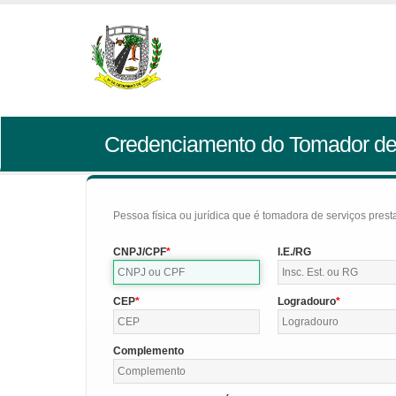
Credenciamento do Tomador de
Pessoa física ou jurídica que é tomadora de serviços pres
CNPJ/CPF
I.E./RG
CEP
Logradouro
Complemento